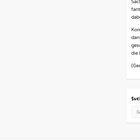
Sac
fant
dabe
Kom
dan
ges
die
(Ge
Suc
Suc