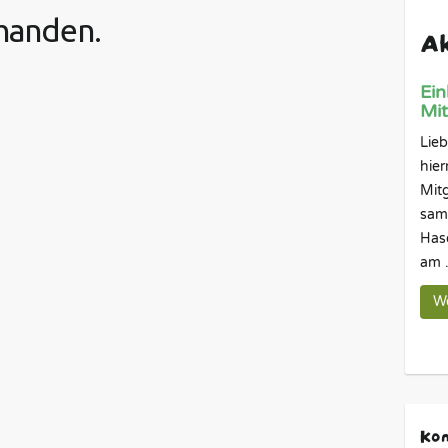
rhanden.
Ak
Ein
Mi
Lieb
hier
Mitg
sam
Hase
am .
We
Kom