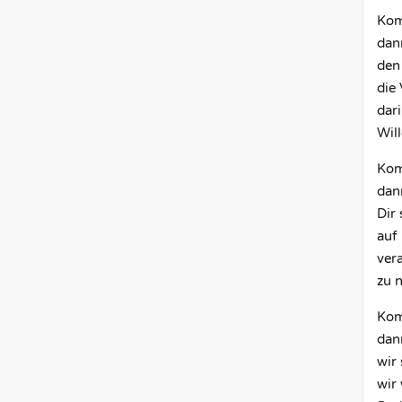
Kom
dan
den
die 
dar
Will
Kom
dan
Dir 
auf
ver
zu 
Kom
dann
wir
wir