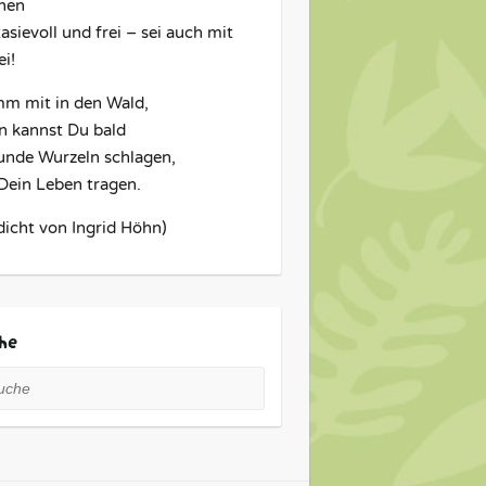
hen
asievoll und frei – sei auch mit
i!
m mit in den Wald,
n kannst Du bald
unde Wurzeln schlagen,
 Dein Leben tragen.
dicht von Ingrid Höhn)
he
he